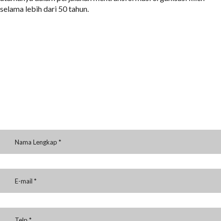
selama lebih dari 50 tahun.
INGIN MELAKUKAN SESI
COACHING DENGAN MR.
ROLAND?