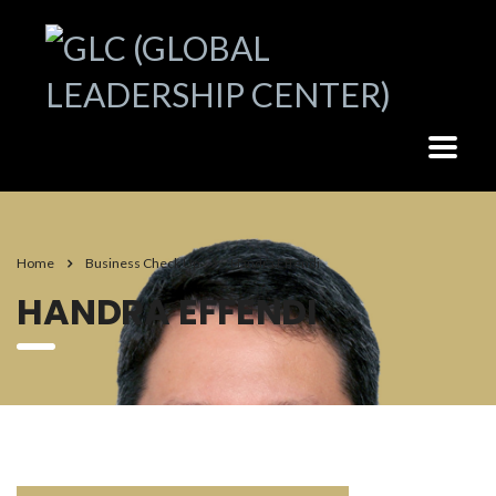
Home
Business Check Up
Handra Effendi
HANDRA EFFENDI