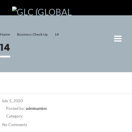
Home
Business Check Up
14
14
July 5, 2020
Posted by:
adminumkm
Category:
No Comments