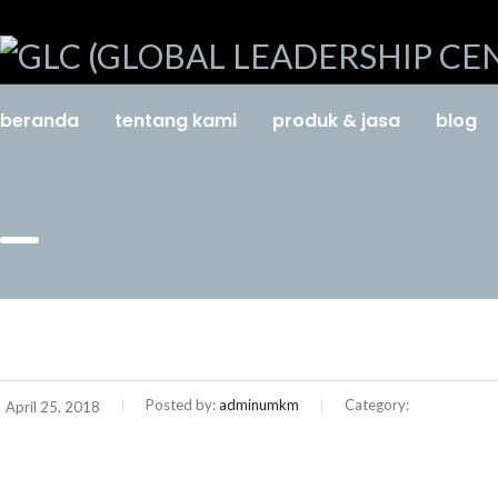
beranda
tentang kami
produk & jasa
blog
Posted by:
adminumkm
Category:
April 25, 2018