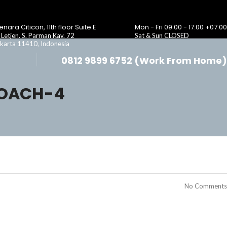
nara Citicon, 11th floor Suite E
Mon - Fri 09.00 - 17.00 +07:00
. Letjen. S. Parman Kav. 72
Sat & Sun CLOSED
karta 11410, Indonesia
0812 9899 6752 (Work From Home)
OACH-4
No Comments