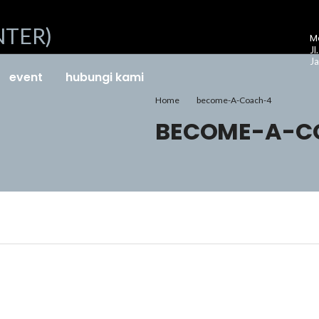
Me
Jl
Ja
event
hubungi kami
Home
Become-A-Coach-4
BECOME-A-C