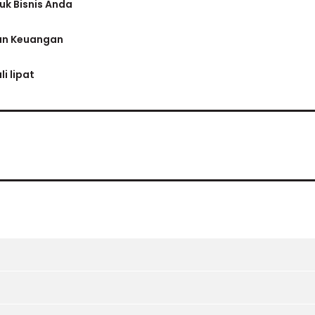
k Bisnis Anda
ran Keuangan
i lipat