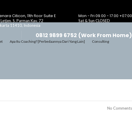
nara Citicon, 11th floor Suite E
Mon - Fri 09.00 - 17.00 +07:00
. Letjen. S. Parman Kav. 72
Sat & Sun CLOSED
karta 11410, Indonesia
0812 9899 6752 (Work From Home)
et
Apa Itu Coaching? [Perbedaannya Dari Yang Lain]
Consulting
No Comments