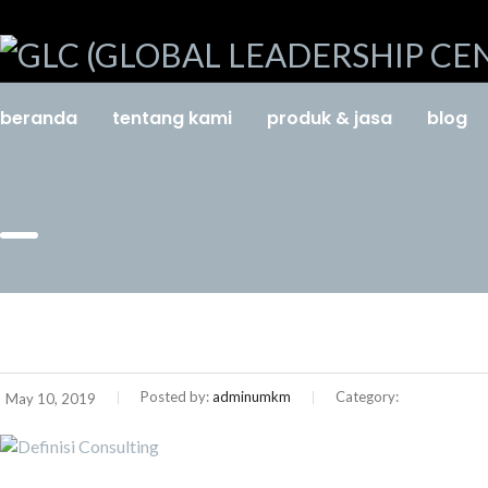
beranda
tentang kami
produk & jasa
blog
Posted by:
adminumkm
Category:
May 10, 2019