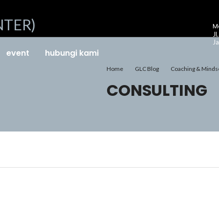
Me
Jl
Ja
event
hubungi kami
Home
GLC Blog
Coaching & Minds
CONSULTING