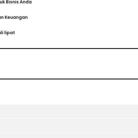
k Bisnis Anda
ran Keuangan
i lipat