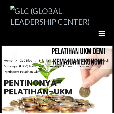
Home
GLC Blog
Nilai Tambah
Pentingnya Pelatihan Usaha Kecil
Menengah (UKM) Terhadap Perkembangan Ekonomi Indonesia
Pentingnya-Pelatihan-Ukm
PENTINGNYA-
PELATIHAN-UKM