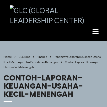
Home
GLC Blog
Finance
Pentingnya Laporan Keuangan Usaha
Kecil Menengah Dan Pencatatan Keuangan
Contoh-Laporan-Keuangan-
Usaha-Kecil-Menengah
CONTOH-LAPORAN-
KEUANGAN-USAHA-
KECIL-MENENGAH