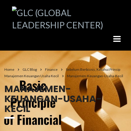
Home
GLC Blog
Finance
Sebelum Berbisnis, Ketahui Prinsip
Manajemen Keuangan Usaha Kecil
Manajemen-Keuangan-Usaha-Kecil
MANAJEMEN-
KEUANGAN-USAHA-
KECIL