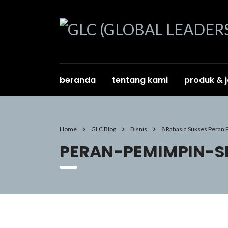
beranda
tentang kami
produk & 
Home
GLC Blog
Bisnis
8 Rahasia Sukses Peran
PERAN-PEMIMPIN-