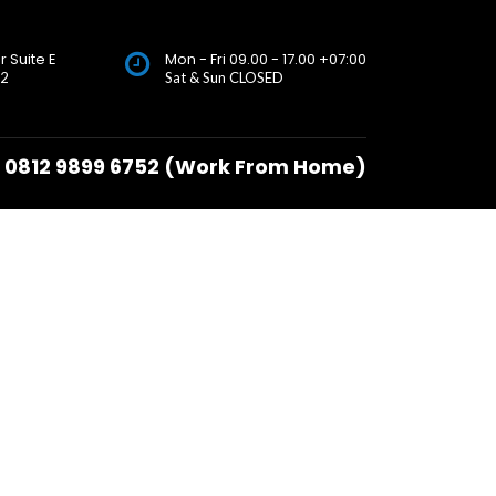
r Suite E
Mon - Fri 09.00 - 17.00 +07:00
72
Sat & Sun CLOSED
0812 9899 6752 (Work From Home)