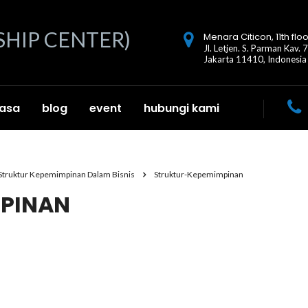
Menara Citicon, 11th floo
Jl. Letjen. S. Parman Kav. 
Jakarta 11410, Indonesia
jasa
blog
event
hubungi kami
 Struktur Kepemimpinan Dalam Bisnis
Struktur-Kepemimpinan
PINAN