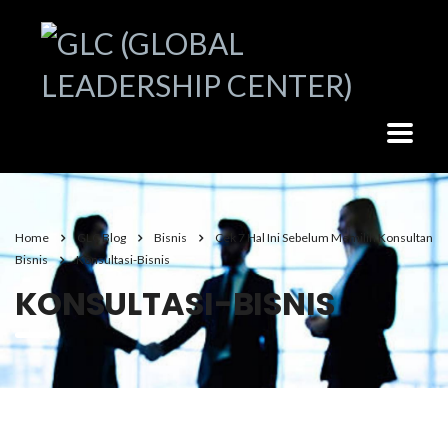
Home
GLC Blog
Bisnis
Cek 7 Hal Ini Sebelum Memilih Konsultan
Bisnis
Konsultasi-Bisnis
KONSULTASI-BISNIS